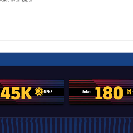
45K
180
NENS
Sobre
label.aria.player
label.aria.