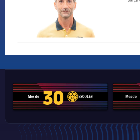
30
Més de
ESCOLES
Més de
label.aria.football