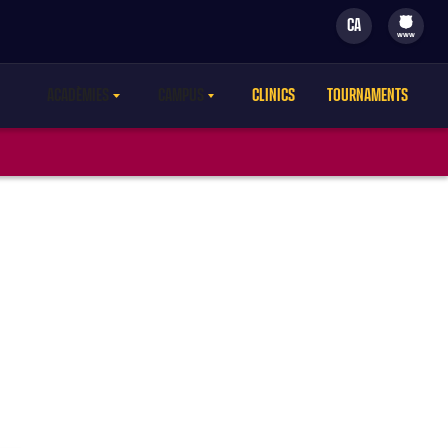
CA
filled-badge
www
ACADÈMIES
CAMPUS
CLINICS
TOURNAMENTS
LABEL.ARIA.CARETDOWN
LABEL.ARIA.CARETDOWN