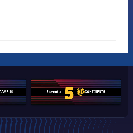
5
CAMPUS
Present a
CONTINENTS
pitch
label.aria.network