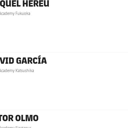
QUEL HEREU
 Academy Fukuoka
VID GARCÍA
Academy Katsushika
TOR OLMO
 Academy Singapur