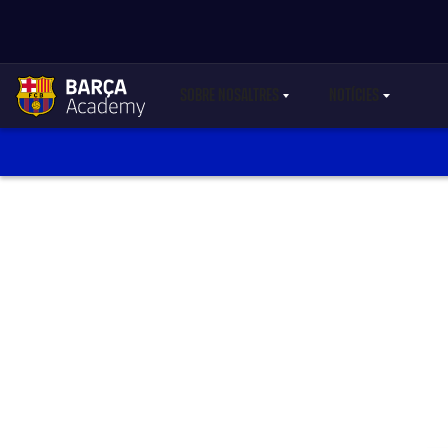
SOBRE NOSALTRES
NOTÍCIES
LABEL.SHARE.CARETDOWN
LABEL.SHARE.C
label.aria.academylogo