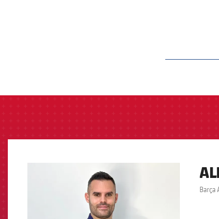
label.aria.barcelon
AL
FCB Barcelona badge
Barça 