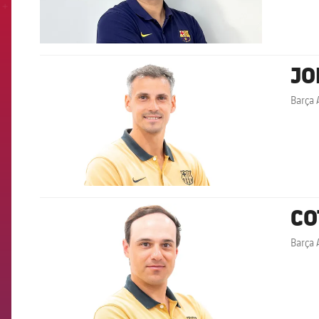
JO
FCB Barcelona badge
Barça
CO
FCB Barcelona badge
Barça