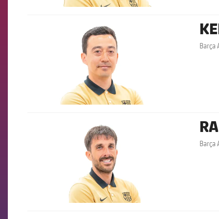
KE
FCB Barcelona badge
Barça 
RA
FCB Barcelona badge
Barça