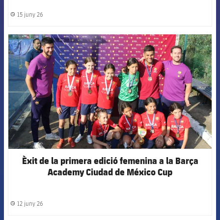
15 juny 26
label.share.clock
FCB Barcelona badge
Èxit de la primera edició femenina a la Barça
Academy Ciudad de México Cup
12 juny 26
label.share.clock