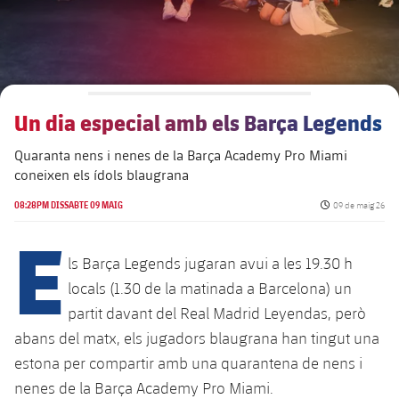
Un dia especial amb els Barça Legends
Quaranta nens i nenes de la Barça Academy Pro Miami
coneixen els ídols blaugrana
Data de publicaci
08:28PM DISSABTE 09 MAIG
09 de maig 26
E
ls Barça Legends jugaran avui a les 19.30 h
locals (1.30 de la matinada a Barcelona) un
partit davant del Real Madrid Leyendas, però
abans del matx, els jugadors blaugrana han tingut una
estona per compartir amb una quarantena de nens i
nenes de la Barça Academy Pro Miami.