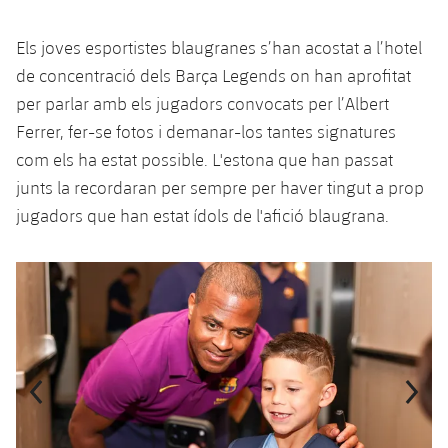
Els joves esportistes blaugranes s’han acostat a l’hotel
de concentració dels Barça Legends on han aprofitat
per parlar amb els jugadors convocats per l’Albert
Ferrer, fer-se fotos i demanar-los tantes signatures
com els ha estat possible. L'estona que han passat
junts la recordaran per sempre per haver tingut a prop
jugadors que han estat ídols de l'afició blaugrana.
Anterior
label.aria.chevronleft
Següent
label.aria.