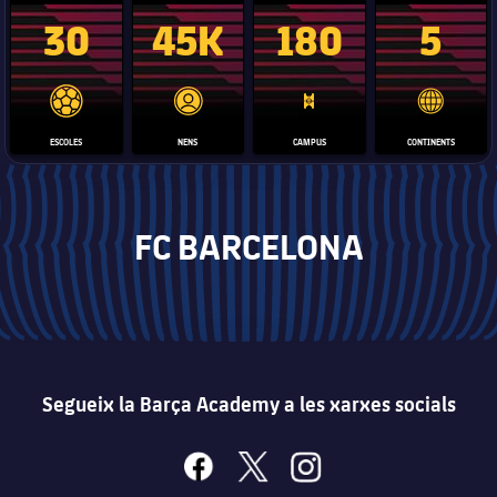
30
45K
180
5
label.aria.football
label.aria.player
label.aria.pitch
label.ari
ESCOLES
NENS
CAMPUS
CONTINENTS
FC BARCELONA
Segueix la Barça Academy a les xarxes socials
facebook
x
instagram