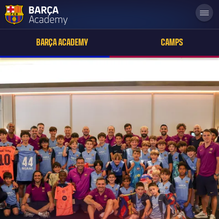
label.aria.academylogo
BARÇA ACADEMY
CAMPS