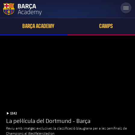
label.aria.academylogo
BARÇA ACADEMY
CAMPS
label.duration
Iniciar video
13:42
La pel·lícula del Dortmund - Barça
Reviu amb imatges exclusives la classificació blaugrana per a les semifinals de
Champions al Westfalenstadion